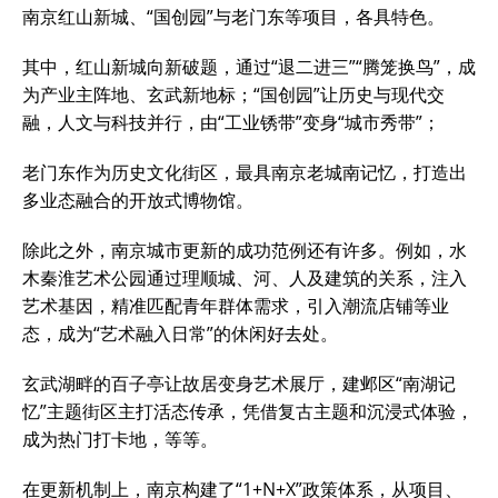
南京红山新城、“国创园”与老门东等项目，各具特色。
其中，红山新城向新破题，通过“退二进三”“腾笼换鸟”，成
为产业主阵地、玄武新地标；“国创园”让历史与现代交
融，人文与科技并行，由“工业锈带”变身“城市秀带”；
老门东作为历史文化街区，最具南京老城南记忆，打造出
多业态融合的开放式博物馆。
除此之外，南京城市更新的成功范例还有许多。例如，水
木秦淮艺术公园通过理顺城、河、人及建筑的关系，注入
艺术基因，精准匹配青年群体需求，引入潮流店铺等业
态，成为“艺术融入日常”的休闲好去处。
玄武湖畔的百子亭让故居变身艺术展厅，建邺区“南湖记
忆”主题街区主打活态传承，凭借复古主题和沉浸式体验，
成为热门打卡地，等等。
在更新机制上，南京构建了“1+N+X”政策体系，从项目、