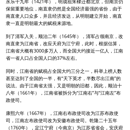
永乐十九年（1421年），明成祖朱棣迁都北京，但南京仍
保留重要地位，南直隶仍然是全国经济最强的省份，由于
南直隶人口众多，并且经济发达，从明朝建立开始，南直
隶一直是明朝最大的赋税来源地。
到了清军入关，顺治二年（1645年），清军占领南京，改
南直隶为江南省，改应天府为江宁府，此时，根据估算，
江南省大概有3000多万人，而全国大约接近一亿人，江南
省一省人口占全国人口的37%左右。
同时，江南省的赋税占全国大约三分之一，科举上榜人数
甚至达到了全国的一半，有“天下英才，半数尽出江南”的
说法。由于江南省太强，又是明朝的旧都，因此，顺治十
八年（1661年），江南省被拆分为“江南右”与“江南左”布
政使司。
康熙六年（1667年），江南右布政使司改为江苏布政使
司，江南左布政使司改为安徽布政使司。乾隆二十五年
（1760年），定江宁府（今南京）为江苏省省会，安庆府